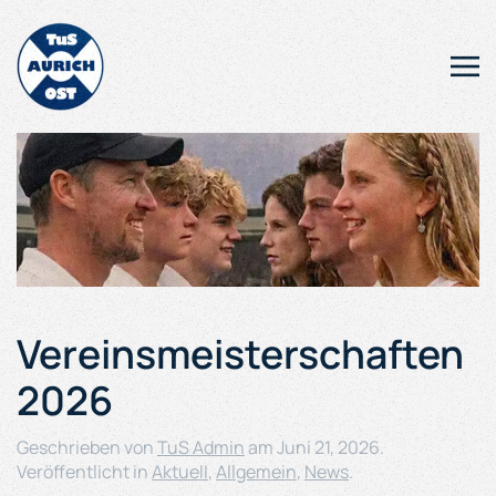
Zum Hauptinhalt springen
Vereinsmeisterschaften
2026
Geschrieben von
TuS Admin
am
Juni 21, 2026
.
Veröffentlicht in
Aktuell
,
Allgemein
,
News
.