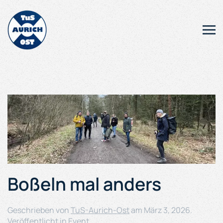
Zum Hauptinhalt springen
Boßeln mal anders
Geschrieben von
TuS-Aurich-Ost
am
März 3, 2026
.
Veröffentlicht in
Event
.