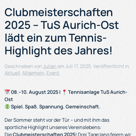
Clubmeisterschaften
2025 – TuS Aurich-Ost
lädt ein zum Tennis-
Highlight des Jahres!
Geschrieben von
Julian
am
Juli 17, 2025
. Veröffentlicht in
Aktuell
,
Allgemein
,
Event
.
08.–10. August 2025 |
Tennisanlage TuS Aurich-
Ost
Spiel. Spaß. Spannung. Gemeinschaft.
Der Sommer steht vor der Tür – und mit ihm das
sportliche Highlight unseres Vereinslebens:
Die
Clubmeisterschaften 2025
! Drei Tage lang feiern wir